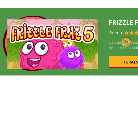
FRIZZLE 
Ocjena
sto
Uživajte u 30 ra
omiljenim likovi
IGRAJ 