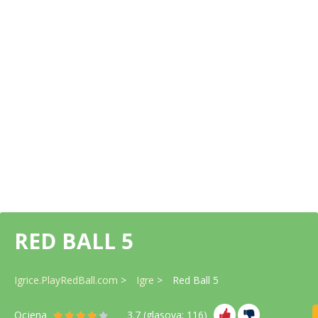
RED BALL 5
Igrice.PlayRedBall.com
Igre
Red Ball 5
Ocjena
3.7
(glasova:
116
)