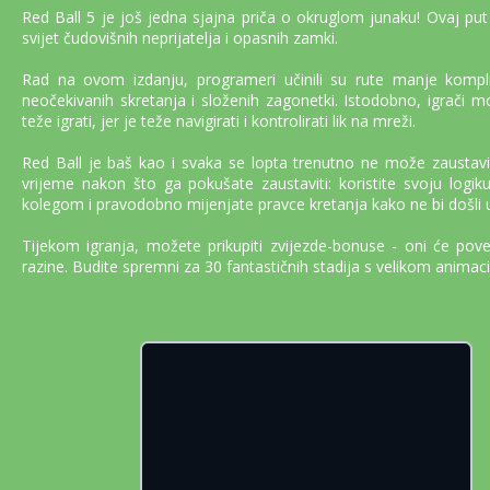
Red Ball 5 je još jedna sjajna priča o okruglom junaku! Ovaj put
svijet čudovišnih neprijatelja i opasnih zamki.
Rad na ovom izdanju, programeri učinili su rute manje komplic
neočekivanih skretanja i složenih zagonetki. Istodobno, igrači mo
teže igrati, jer je teže navigirati i kontrolirati lik na mreži.
Red Ball je baš kao i svaka se lopta trenutno ne može zaustavit
vrijeme nakon što ga pokušate zaustaviti: koristite svoju logi
kolegom i pravodobno mijenjate pravce kretanja kako ne bi došli
Tijekom igranja, možete prikupiti zvijezde-bonuse - oni će pove
razine. Budite spremni za 30 fantastičnih stadija s velikom animac