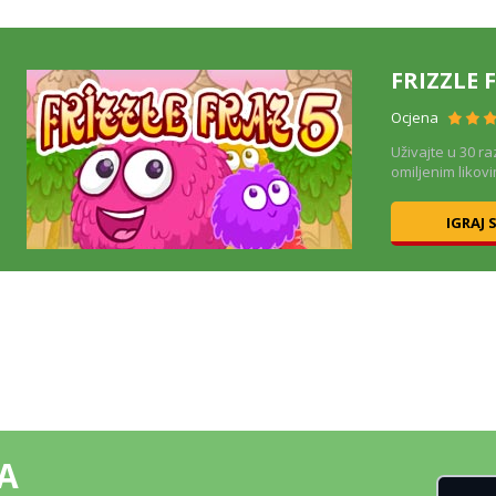
FRIZZLE 
Ocjena
Uživajte u 30 ra
omiljenim likovi
IGRAJ 
A