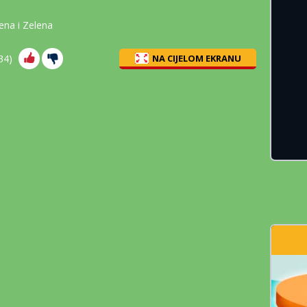
ena i Zelena
34
)
NA CIJELOM EKRANU