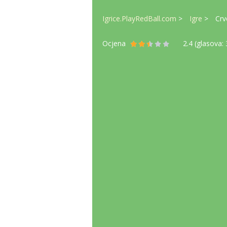
Igrice.PlayRedBall.com
Igre
Crv
Ocjena
2.4
(glasova: