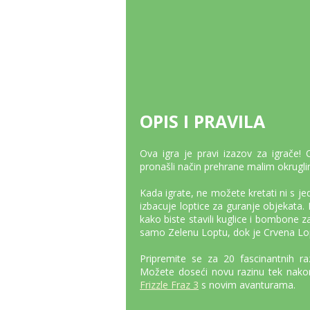
OPIS I PRAVILA
Ova igra je pravi izazov za igrače! Ov
pronašli način prehrane malim okrugl
Kada igrate, ne možete kretati ni s je
izbacuje loptice za guranje objekata. 
kako biste stavili kuglice i bombone z
samo Zelenu Loptu, dok je Crvena Lo
Pripremite se za 20 fascinantnih raz
Možete doseći novu razinu tek nakon
Frizzle Fraz 3
s novim avanturama.