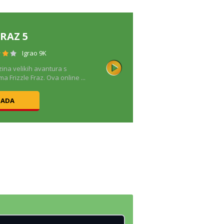
FRAZ 5
Igrao 9K
zina velikih avantura s
ma Frizzle Fraz. Ova online ...
SADA