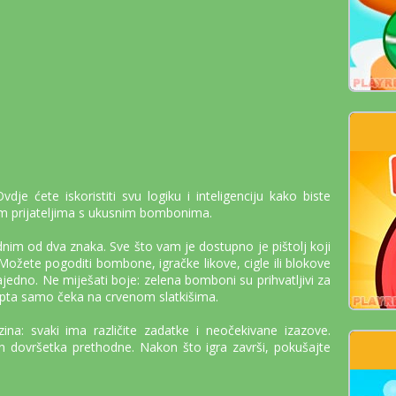
dje ćete iskoristiti svu logiku i inteligenciju kako biste
im prijateljima s ukusnim bombonima.
dnim od dva znaka. Sve što vam je dostupno je pištolj koji
Možete pogoditi bombone, igračke likove, cigle ili blokove
ajedno. Ne miješati boje: zelena bomboni su prihvatljivi za
pta samo čeka na crvenom slatkišima.
ina: svaki ima različite zadatke i neočekivane izazove.
 dovršetka prethodne. Nakon što igra završi, pokušajte