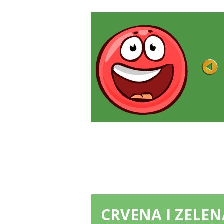
RED BALL FOREVER 2
Ocjena
Igrao 10K
Uzbudljiv platformer na kojem morate
završiti razine, skupljati zvijezde i
pobjeđivati ...
IGRAJ SADA
CRVENA I ZELEN