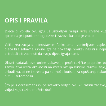
OPIS I PRAVILA
Djeca bi voljela ovu igru uz uzbudljivu misiju!
Kralj
crvene kugl
spremna je ispuniti mnoge rizike i izazove kako bi je vratio.
Velika realizacija s jednostavnim funkcijama i zanimljivom zapl
djeca bila zabavna. Online igra ne pokazuje nikakav nasilni ili nepr
bi trebali biti zabrinuti da svoju djecu igraju sami.
Glavni zadatak ove online zabave je proći različite prepreke po
zamki. Ova vrsta aktivnosti na mreži razvija kritičko razmišljanje, 
uzbudljiva, ali ne i stresna pa se može koristiti za opuštanje na
putu u automobilu.
Što je s odraslima? Oni će svakako voljeti ovu 20 razinu zabave
vidjeti koju razinu možete doći!